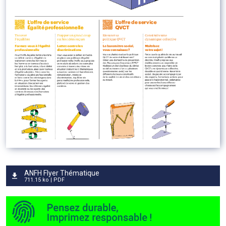
ANFH Flyer Thématique
711.15 ko | PDF