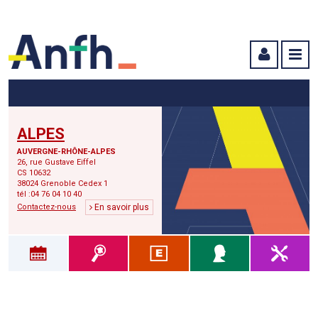
Menu principal
Menu secondaire
Contenu
ALPES
AUVERGNE-RHÔNE-ALPES
26, rue Gustave Eiffel
CS 10632
38024 Grenoble Cedex 1
tél :04 76 04 10 40
Contactez-nous
En savoir plus