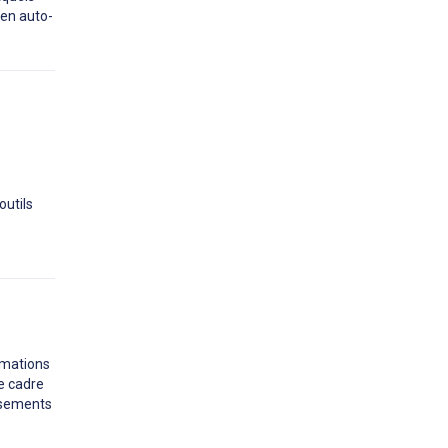
 en auto-
outils
rmations
le cadre
issements