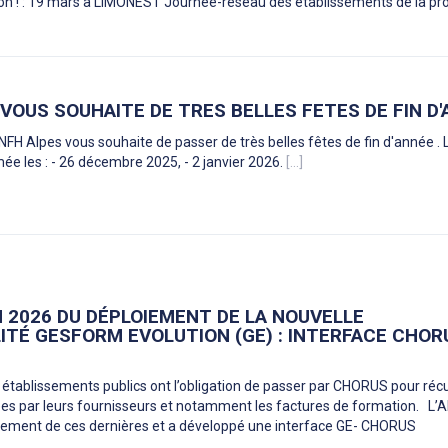
ction ! : 19 mars à LIMONEST Journée-réseau des établissements de la pr
 VOUS SOUHAITE DE TRES BELLES FETES DE FIN D
ANFH Alpes vous souhaite de passer de très belles fêtes de fin d'année . 
ée les : - 26 décembre 2025, - 2 janvier 2026.
[...]
 2026 DU DÉPLOIEMENT DE LA NOUVELLE
TÉ GESFORM EVOLUTION (GE) : INTERFACE CHOR
s établissements publics ont l’obligation de passer par CHORUS pour réc
ées par leurs fournisseurs et notamment les factures de formation. L’
raitement de ces dernières et a développé une interface GE- CHORUS