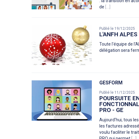
: la transition en a
de
[...]
Publié le 19/12/2025
L'ANFH ALPES
Toute l'équipe de l'
délégation sera ferm
GESFORM
Publié le 11/12/2025
POURSUITE EN
FONCTIONNALI
PRO - GE
Aujourd’hui, tous le
les factures adress
voulu faciliter le t
PRO qui permet
[...]