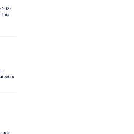
re 2025
r tous
e,
parcours
xquels