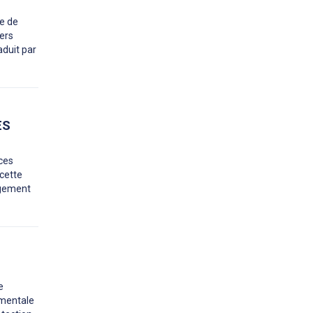
ue de
vers
aduit par
ES
ces
 cette
ngement
e
ementale