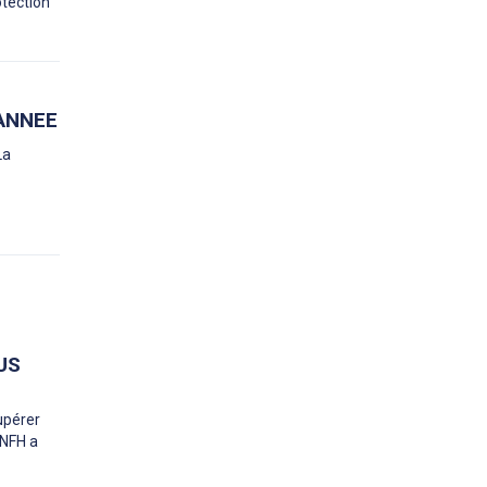
otection
'ANNEE
La
US
upérer
ANFH a