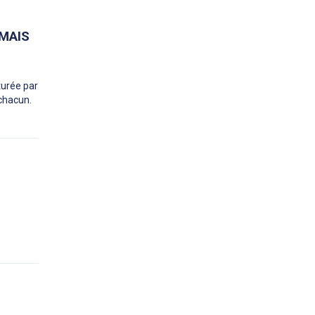
RMAIS
turée par
 chacun.