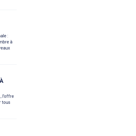
ale :
embre à
uveaux
 À
 l’offre
r tous