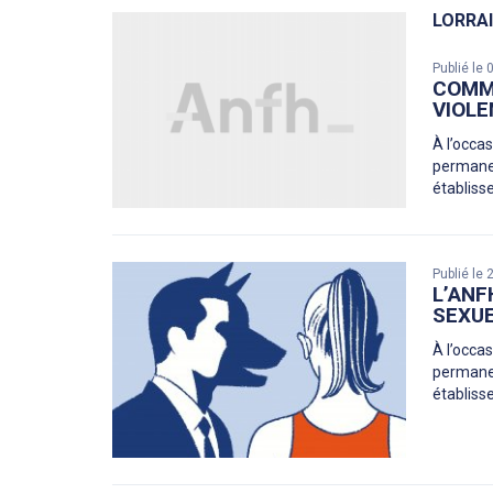
LORRA
Publié le
COMMU
VIOLE
À l’occa
permanen
établiss
Publié le
L’ANF
SEXUE
À l’occa
permanen
établiss