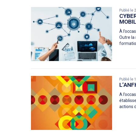
Publié le
CYBER
MOBIL
À l’occa
Outre la
formatio
Publié le
L’ANF
A l’occa
établiss
actions 