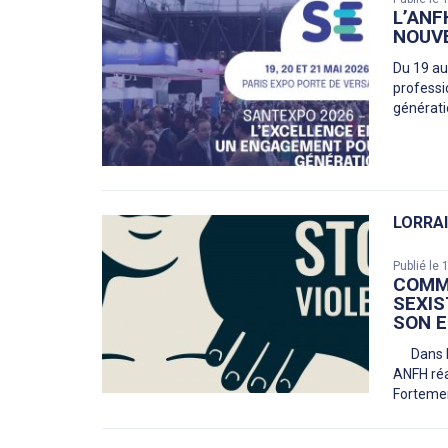
L’ANF
NOUVE
Du 19 au
professi
générati
LORRA
Publié le
COMMU
SEXIS
SON 
Dans le 
ANFH réa
Forteme