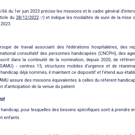
66 du 1er juin 2023 précise les missions et le cadre général d’inter
ticle du
28/12/2022
) et indique les modalités de suivi de la mise 
 2023.
 groupe de travail associant des fédérations hospitalières, des r
 national consultatif des personnes handicapées (CNCPH), des agen
nscrit dans la continuité de la nomination, depuis 2020, de référe
(SAMU) - centres 15, structures mobiles d'urgence et de réanim
 handicap déjà nommés, il maintient ce dispositif et l’étend aux étab
AMU assure des missions équivalentes à celles du référent handica
n d’anticipation de la venue du patient.
tif
 handicap, pour lesquelles des besoins spécifiques sont à prendre 
et enfants