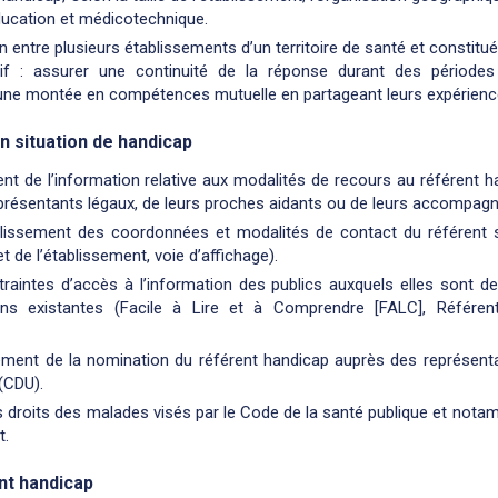
éducation et médicotechnique.
on entre plusieurs établissements d’un territoire de santé et constitu
tif : assurer une continuité de la réponse durant des période
une montée en compétences mutuelle en partageant leurs expérience
n situation de handicap
ment de l’information relative aux modalités de recours au référent
eprésentants légaux, de leurs proches aidants ou de leurs accompag
lissement des coordonnées et modalités de contact du référent s
net de l’établissement, voie d’affichage).
aintes d’accès à l’information des publics auxquels elles sont de
ns existantes (Facile à Lire et à Comprendre [FALC], Référenti
sement de la nomination du référent handicap auprès des représent
(CDU).
droits des malades visés par le Code de la santé publique et notamm
t.
nt handicap