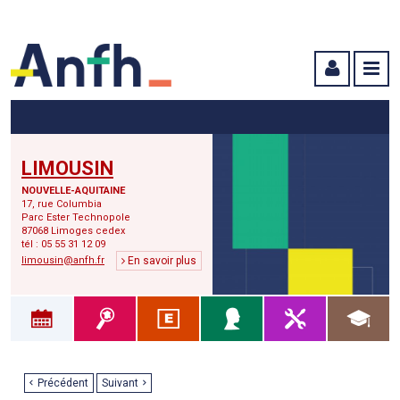
Menu principal
Menu secondaire
Contenu
LIMOUSIN
NOUVELLE-AQUITAINE
17, rue Columbia
Parc Ester Technopole
87068 Limoges cedex
tél : 05 55 31 12 09
limousin@anfh.fr
En savoir plus
Précédent
Suivant