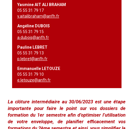
Yasmine AIT ALI BRAHAM
05 55 31 79 17
y.aitalibraham@anfh.fr
Angéline DUBOIS
05 55 31 79 15
a.dubois@anfh.fr
Pauline LEBRET
05 55 31 79 13
p.lebret@anfh.fr
Emmanuelle LETOUZE
05 55 31 79 10
e.letouze@anfh.fr
La clôture intermédiaire au 30/06/2023 est une étape
importante pour faire le point sur vos dossiers de
formation du 1er semestre afin d’optimiser l’utilisation
de votre enveloppe, de planifier efficacement vos
formations du 2ème semestre et ainsi, vous simplifier la