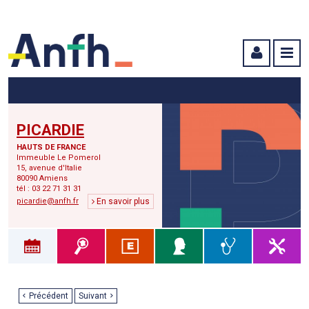
Menu principal
Menu secondaire
Contenu
PICARDIE
HAUTS DE FRANCE
Immeuble Le Pomerol
15, avenue d'Italie
80090 Amiens
tél : 03 22 71 31 31
picardie@anfh.fr
En savoir plus
Précédent
Suivant