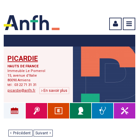
Menu principal
Menu secondaire
Contenu
PICARDIE
HAUTS DE FRANCE
Immeuble Le Pomerol
15, avenue d'Italie
80090 Amiens
tél : 03 22 71 31 31
picardie@anfh.fr
En savoir plus
Précédent
Suivant