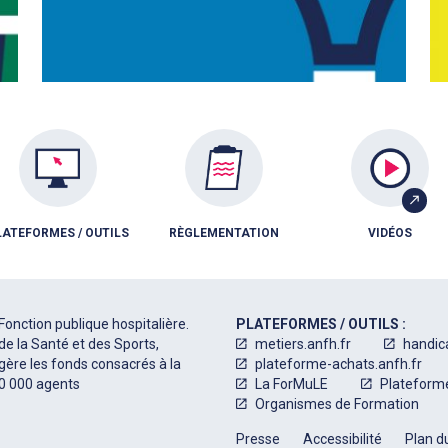
LATEFORMES / OUTILS
RÈGLEMENTATION
VIDÉOS
Fonction publique hospitalière.
PLATEFORMES / OUTILS :
de la Santé et des Sports,
metiers.anfh.fr
handic
 gère les fonds consacrés à la
plateforme-achats.anfh.fr
50 000 agents
La ForMuLE
Plateform
Organismes de Formation
Presse
Accessibilité
Plan du