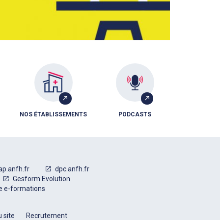
NOS ÉTABLISSEMENTS
PODCASTS
ap.anfh.fr
dpc.anfh.fr
Gesform Evolution
e e-formations
 site
Recrutement