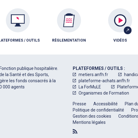
LATEFORMES / OUTILS
RÈGLEMENTATION
VIDÉOS
Fonction publique hospitalière.
PLATEFORMES / OUTILS :
de la Santé et des Sports,
metiers.anfh.fr
handic
 gère les fonds consacrés à la
plateforme-achats.anfh.fr
50 000 agents
La ForMuLE
Plateform
Organismes de Formation
Presse
Accessibilité
Plan du
Politique de confidentialité
Pro
Gestion des cookies
Conditions
Mentions légales