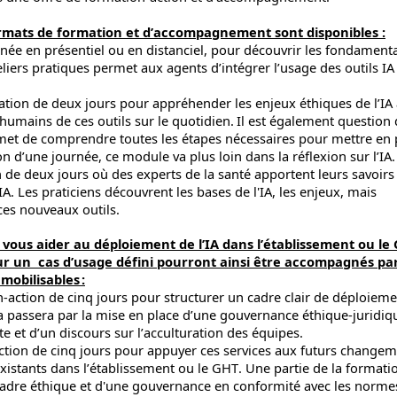
 formats de formation et d’accompagnement sont disponibles :
urnée en présentiel ou en distanciel, pour découvrir les fondamen
eliers pratiques permet aux agents d’intégrer l’usage des outils IA
ation de deux jours pour appréhender les enjeux éthiques de l’IA 
humains de ces outils sur le quotidien.
Il est également question
ermet de comprendre toutes les étapes nécessaires pour mettre en 
on d’une journée, ce module va plus loin dans la réflexion sur l’IA.
on de deux jours où des experts de la santé apportent leurs savoirs
’IA. Les praticiens découvrent les bases de l'IA, les enjeux, mais
ces nouveaux outils.
vous aider au déploiement de l’IA dans l’établissement ou le
sur un cas d’usage défini pourront ainsi être accompagnés pa
mobilisables :
n-action de cinq jours pour structurer un cadre clair de déploiem
la passera par la mise en place d’une gouvernance éthique-juridiq
ute et d’un discours sur l’acculturation des équipes.
ction de cinq jours pour appuyer ces services aux futurs change
existants dans l’établissement ou le GHT. Une partie de la formati
 cadre éthique et d'une gouvernance en conformité avec les norm