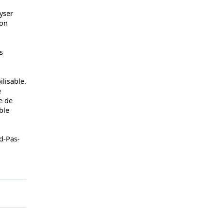
lyser
ion
s
lisable.
e
e de
ble
d-Pas-