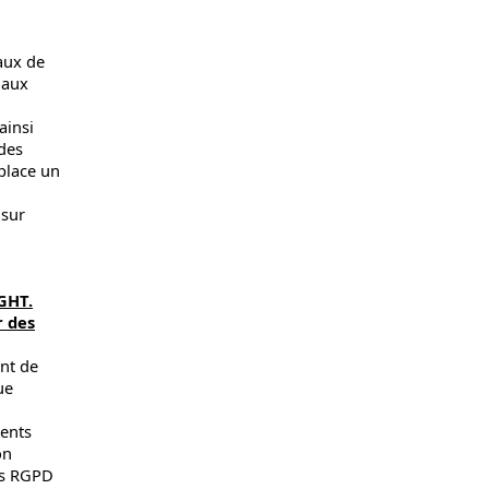
taux de
 aux
ainsi
 des
place un
 sur
 GHT.
r des
ent de
ue
ments
on
es RGPD