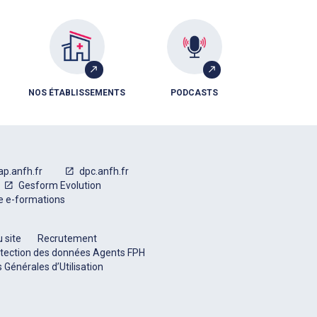
NOS ÉTABLISSEMENTS
PODCASTS
ap.anfh.fr
dpc.anfh.fr
Gesform Evolution
e e-formations
 site
Recrutement
tection des données Agents FPH
 Générales d’Utilisation