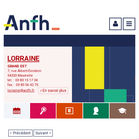
Menu principal
Menu secondaire
Contenu
LORRAINE
GRAND EST
7, rue Albert-Einstein
54320 Maxéville
tél. : 03 83 15 17 34
fax. : 03 83 56 42 75
lorraine@anfh.fr
En savoir plus
Précédent
Suivant