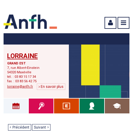
Menu principal
Menu secondaire
Contenu
LORRAINE
GRAND EST
7, rue Albert-Einstein
54320 Maxéville
tél. : 03 83 15 17 34
fax. : 03 83 56 42 75
lorraine@anfh.fr
En savoir plus
Précédent
Suivant