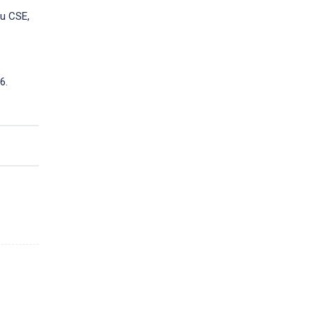
du CSE,
6.