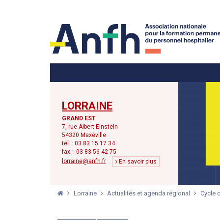
Menu principal
Menu secondaire
LORRAINE
GRAND EST
7, rue Albert-Einstein
54320 Maxéville
tél. : 03 83 15 17 34
fax. : 03 83 56 42 75
lorraine@anfh.fr
En savoir plus
Lorraine
Actualités et agenda régional
Cycle 