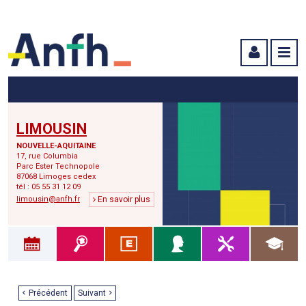
Menu principal
Menu secondaire
Contenu
LIMOUSIN
NOUVELLE-AQUITAINE
17, rue Columbia
Parc Ester Technopole
87068 Limoges cedex
tél : 05 55 31 12 09
limousin@anfh.fr
En savoir plus
Précédent
Suivant