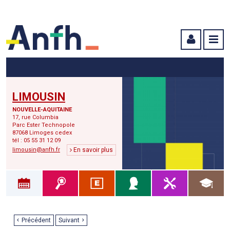
Menu principal
Menu secondaire
Contenu
LIMOUSIN
NOUVELLE-AQUITAINE
17, rue Columbia
Parc Ester Technopole
87068 Limoges cedex
tél : 05 55 31 12 09
limousin@anfh.fr
En savoir plus
Précédent
Suivant