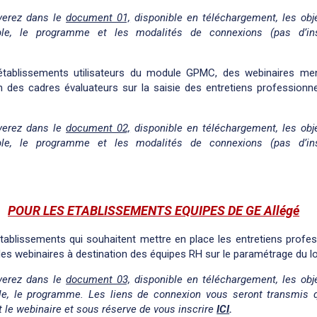
verez dans le
document 01,
disponible en téléchargement, les obje
ble, le programme et les modalités de connexions (pas d’ins
.
établissements utilisateurs du module GPMC, des webinaires me
n des cadres évaluateurs sur la saisie des entretiens professionn
.
verez dans le
document 02,
disponible en téléchargement, les obje
ble, le programme et les modalités de connexions (pas d’ins
.
POUR LES ETABLISSEMENTS EQUIPES DE GE Allégé
tablissements qui souhaitent mettre en place les entretiens profe
l, des webinaires à destination des équipes RH sur le paramétrage du lo
verez dans le
document 03,
disponible en téléchargement, les obje
ble, le programme. Les liens de connexion vous seront transmis 
t le webinaire et sous réserve de vous inscrire
ICI
.