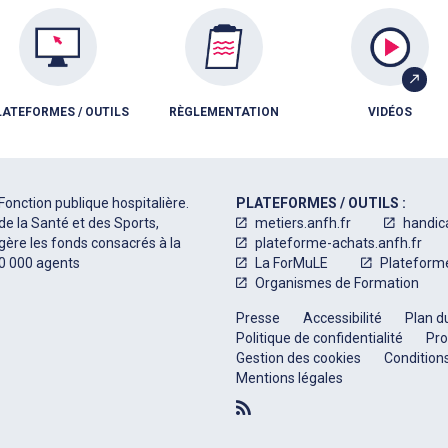
LATEFORMES / OUTILS
RÈGLEMENTATION
VIDÉOS
Fonction publique hospitalière.
PLATEFORMES / OUTILS :
de la Santé et des Sports,
metiers.anfh.fr
handic
 gère les fonds consacrés à la
plateforme-achats.anfh.fr
50 000 agents
La ForMuLE
Plateform
Organismes de Formation
Presse
Accessibilité
Plan du
Politique de confidentialité
Pro
Gestion des cookies
Conditions
Mentions légales