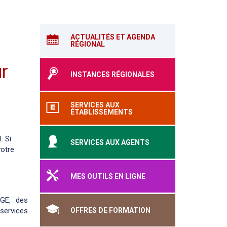
ACTUALITÉS ET AGENDA
RÉGIONAL
r
INSTANCES RÉGIONALES
SERVICES AUX
ÉTABLISSEMENTS
. Si
SERVICES AUX AGENTS
votre
MES OUTILS EN LIGNE
 GE, des
services
OFFRES DE FORMATION