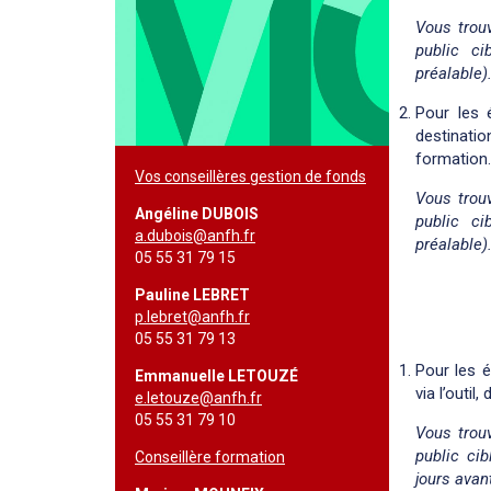
Vous trou
public ci
préalable)
Pour les 
destinatio
formation
Vos conseillères gestion de fonds
Vous trou
Angéline DUBOIS
public ci
a.dubois@anfh.fr
préalable)
05 55 31 79 15
Pauline LEBRET
p.lebret@anfh.fr
05 55 31 79 13
Pour les é
Emmanuelle LETOUZÉ
via l’outi
e.letouze@anfh.fr
05 55 31 79 10
Vous trou
public ci
Conseillère formation
jours avan