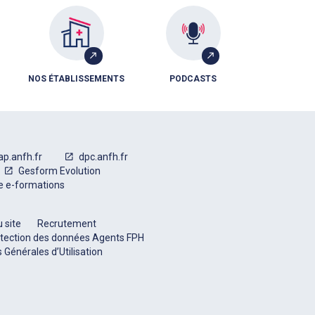
NOS ÉTABLISSEMENTS
PODCASTS
ap.anfh.fr
dpc.anfh.fr
Gesform Evolution
e e-formations
 site
Recrutement
tection des données Agents FPH
 Générales d’Utilisation