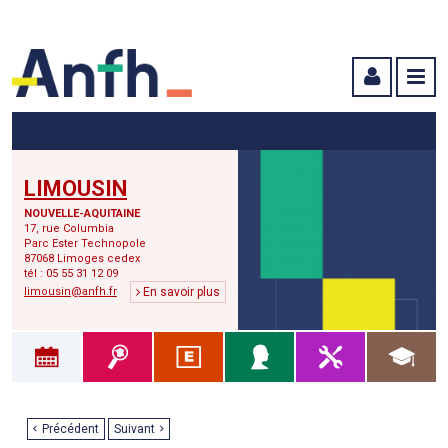
Menu principal
Menu secondaire
Contenu
LIMOUSIN
NOUVELLE-AQUITAINE
17, rue Columbia
Parc Ester Technopole
87068 Limoges cedex
tél : 05 55 31 12 09
limousin@anfh.fr
En savoir plus
Précédent
Suivant