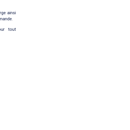
ge ainsi
emande.
our tout