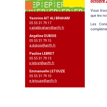
octobre
Vous trou
que les no
Yasmine AIT ALI BRAHAM
05 55 31 79 17
Les Cons
y.aitalibraham@anfh.fr
complémen
Angéline DUBOIS
05 55 31 79 15
a.dubois@anfh.fr
Pauline LEBRET
05 55 31 79 13
p.lebret@anfh.fr
Emmanuelle LETOUZE
05 55 31 79 10
e.letouze@anfh.fr