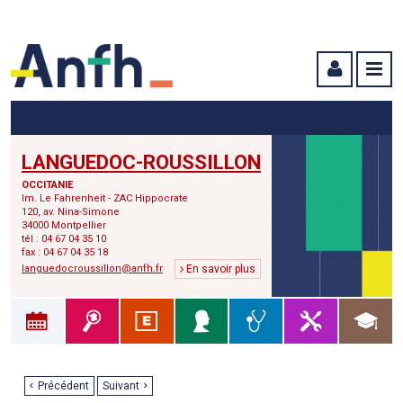
Menu principal
Menu secondaire
Contenu
LANGUEDOC-ROUSSILLON
OCCITANIE
Im. Le Fahrenheit - ZAC Hippocrate
120, av. Nina-Simone
34000 Montpellier
tél : 04 67 04 35 10
fax : 04 67 04 35 18
languedocroussillon@anfh.fr
En savoir plus
Précédent
Suivant