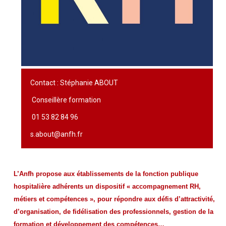
Contact : Stéphanie ABOUT
Conseillère formation
01 53 82 84 96
s.about@anfh.fr
L’Anfh propose aux établissements de la fonction publique
hospitalière adhérents un dispositif « accompagnement RH,
métiers et compétences », pour répondre aux défis d’attractivité,
d’organisation, de fidélisation des professionnels, gestion de la
formation et développement des compétences…