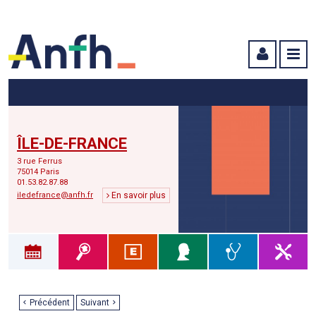
Menu principal
Menu secondaire
Contenu
ÎLE-DE-FRANCE
3 rue Ferrus
75014 Paris
01.53.82.87.88
iledefrance@anfh.fr
En savoir plus
Précédent
Suivant