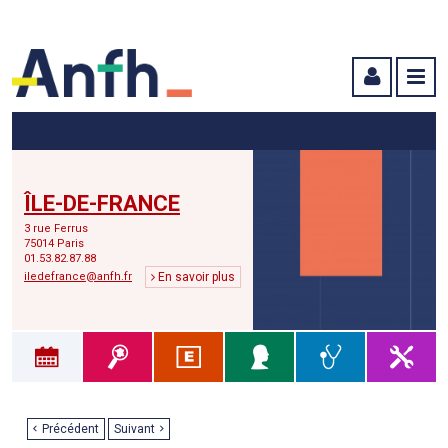
Menu principal
Menu secondaire
Contenu
ÎLE-DE-FRANCE
3 rue Ferrus
75014 Paris
01.53.82.87.88
iledefrance@anfh.fr
En savoir plus
Précédent
Suivant