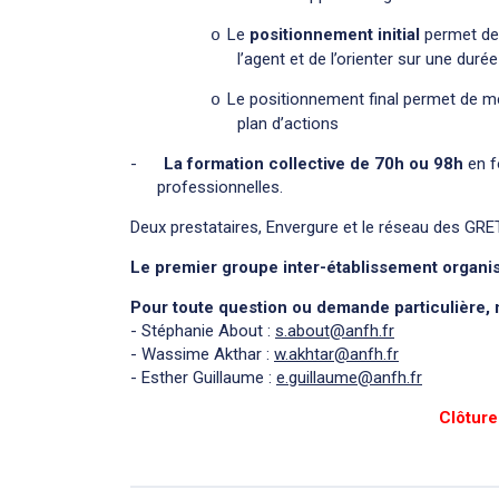
Le
positionnement initial
permet de 
o
l’agent et de l’orienter sur une dur
Le positionnement final permet de me
o
plan d’actions
-
La formation collective de 70h ou 98h
en f
professionnelles.
Deux prestataires, Envergure et le réseau des GRE
Le premier groupe inter-établissement organ
Pour toute question ou demande particulière, n
- Stéphanie About :
s.about@anfh.fr
- Wassime Akthar :
w.akhtar@anfh.fr
- Esther Guillaume :
e.guillaume@anfh.fr
Clôture