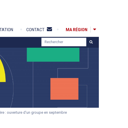
MA RÉGION
TATION
CONTACT
R
e
c
h
e
r
c
h
e
r
ère : ouverture d'un groupe en septembre