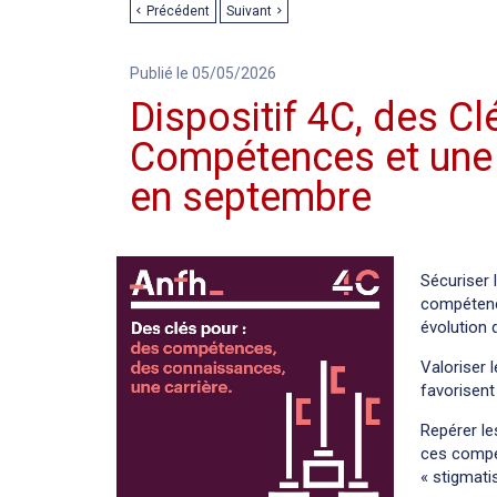
Précédent
Suivant
Publié le 05/05/2026
Dispositif 4C, des C
Compétences et une C
en septembre
Sécuriser 
compétence
évolution d
Valoriser 
favorisen
Repérer le
ces compét
« stigmati