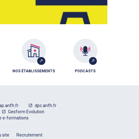
NOS ÉTABLISSEMENTS
PODCASTS
ap.anfh.fr
dpc.anfh.fr
Gesform Evolution
e e-formations
 site
Recrutement