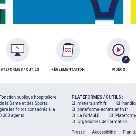
LATEFORMES / OUTILS
RÈGLEMENTATION
VIDÉOS
Fonction publique hospitalière.
PLATEFORMES / OUTILS :
de la Santé et des Sports,
metiers.anfh.fr
handic
 gère les fonds consacrés à la
plateforme-achats.anfh.fr
50 000 agents
La ForMuLE
Plateform
Organismes de Formation
Presse
Accessibilité
Plan du