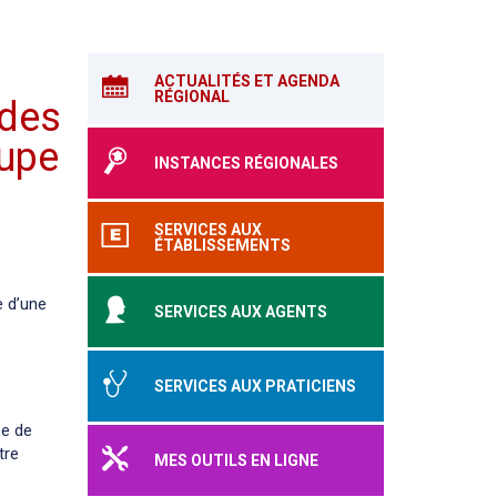
ACTUALITÉS ET AGENDA
RÉGIONAL
 des
oupe
INSTANCES RÉGIONALES
SERVICES AUX
ÉTABLISSEMENTS
e d’une
SERVICES AUX AGENTS
SERVICES AUX PRATICIENS
se de
tre
MES OUTILS EN LIGNE