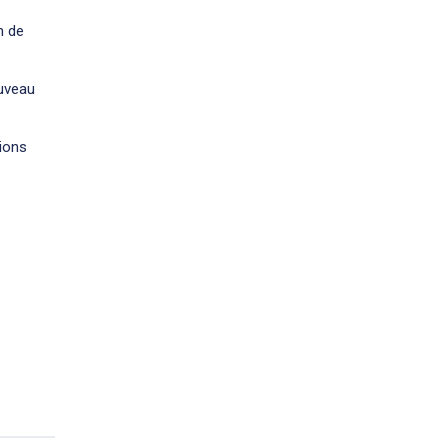
n de
ouveau
tions