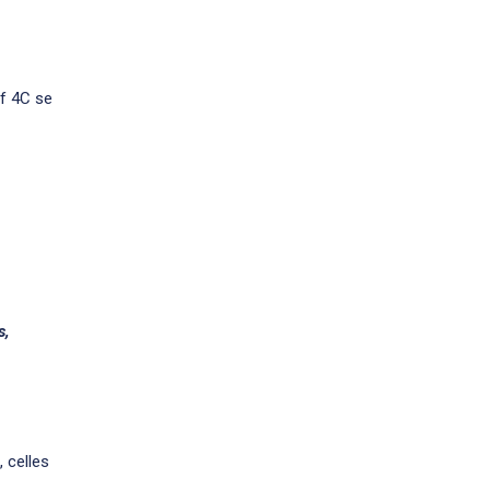
f 4C se
s,
 celles