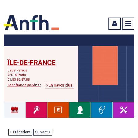
Menu principal
Menu secondaire
Contenu
ÎLE-DE-FRANCE
3 rue Ferrus
75014 Paris
01.53.82.87.88
iledefrance@anfh.fr
En savoir plus
Précédent
Suivant