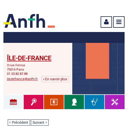
Menu principal
Menu secondaire
Contenu
ÎLE-DE-FRANCE
3 rue Ferrus
75014 Paris
01.53.82.87.88
iledefrance@anfh.fr
En savoir plus
Précédent
Suivant