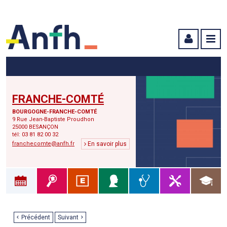
Menu principal
Menu secondaire
Contenu
FRANCHE-COMTÉ
BOURGOGNE-FRANCHE-COMTÉ
9 Rue Jean-Baptiste Proudhon
25000 BESANÇON
tél: 03 81 82 00 32
franchecomte@anfh.fr
En savoir plus
Précédent
Suivant