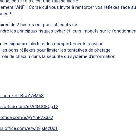
ique, cette fois c’est une fausse alerte :
lement l’ANFH Corse qui vous invite à renforcer vos réflexes face a
ces !
ires de 2 heures ont pour objectifs de :
re les principaux risques cyber et leurs impacts sur le fonctionne
er les signaux d’alerte et les comportements à risque
les bons réflexes pour limiter les tentatives de piratage
 rôle de chacun dans la sécurité du système d’information
ice.com/e/TBfaZ7yM6S
rms.office.com/e/A45GGEQpT2
s.office.com/e/yYYhP2X3s2
rms.office.com/e/wD8jsMzUc1