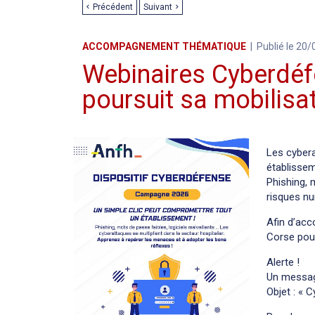
Précédent
Suivant
ACCOMPAGNEMENT THÉMATIQUE
Publié le 20
Webinaires Cyberdé
poursuit sa mobilisat
Les cybera
établissem
Phishing, 
risques nu
Afin d’acc
Corse pour
Alerte !
Un messag
Objet : « 