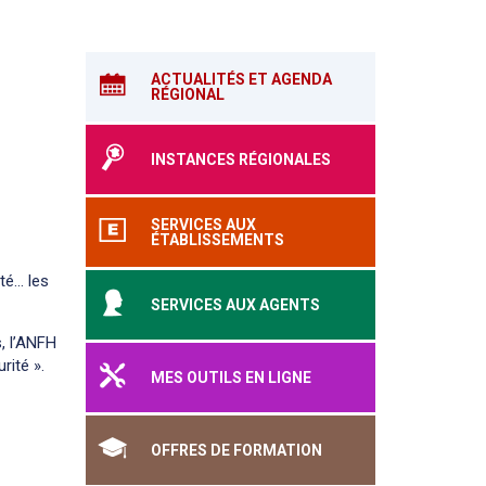
ACTUALITÉS ET AGENDA
RÉGIONAL
INSTANCES RÉGIONALES
SERVICES AUX
ÉTABLISSEMENTS
té… les
SERVICES AUX AGENTS
, l’ANFH
rité ».
MES OUTILS EN LIGNE
OFFRES DE FORMATION