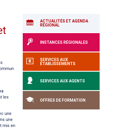
ACTUALITÉS ET AGENDA
RÉGIONAL
et
INSTANCES RÉGIONALES
SERVICES AUX
is
ÉTABLISSEMENTS
f commun
SERVICES AUX AGENTS
es
t les
OFFRES DE FORMATION
vec une
ans une
et mis en