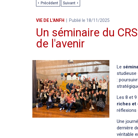
Précédent
Suivant
VIE DE L'ANFH
Publié le 18/11/2025
Un séminaire du CRSG
de l'avenir
Le
sémina
studieuse 
: poursuiv
stratégiqu
Les 8 et 9
riches et
réflexions
Une journé
dernière d
véritable 