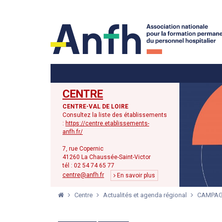
Menu principal
Menu secondaire
CENTRE
CENTRE-VAL DE LOIRE
Consultez la liste des établissements
:
https://centre.etablissements-
anfh.fr/
7, rue Copernic
41260 La Chaussée-Saint-Victor
tél : 02 54 74 65 77
centre@anfh.fr
En savoir plus
Centre
Actualités et agenda régional
CAMPAG