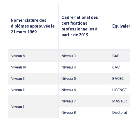
Cadre national des
Nomenclature des
certifications
diplômes approuvée le
Equivale
professionnelles à
21 mars 1969
partir de 2019
Niveau V
Niveau 3
CAP
Niveau IV
Niveau 4
BAC
Niveau III
Niveau 5
BAC+2
Niveau II
Niveau 6
LICENCE
Niveau 7
MASTER
Niveau I
Niveau 8
Doctorat