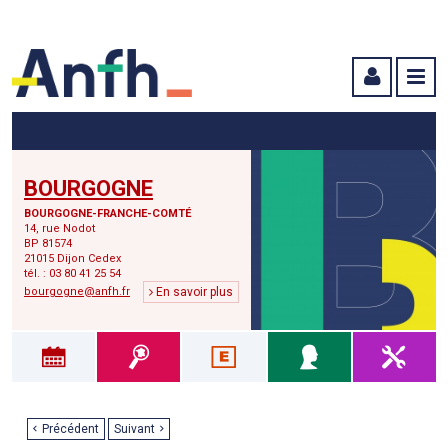
Menu principal
Menu secondaire
Contenu
BOURGOGNE
BOURGOGNE-FRANCHE-COMTÉ
14, rue Nodot
BP 81574
21015 Dijon Cedex
tél. : 03 80 41 25 54
bourgogne@anfh.fr
En savoir plus
Précédent
Suivant