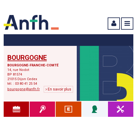
Menu principal
Menu secondaire
Contenu
BOURGOGNE
BOURGOGNE-FRANCHE-COMTÉ
14, rue Nodot
BP 81574
21015 Dijon Cedex
tél. : 03 80 41 25 54
bourgogne@anfh.fr
En savoir plus