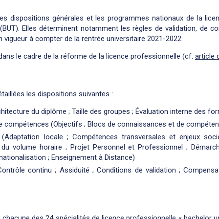
les dispositions générales et les programmes nationaux de la lice
» (BUT). Elles déterminent notamment les règles de validation, de 
 vigueur à compter de la rentrée universitaire 2021-2022.
dans le cadre de la réforme de la licence professionnelle (cf.
article
taillées les dispositions suivantes :
hitecture du diplôme ; Taille des groupes ; Évaluation interne des fo
t de compétences (Objectifs ; Blocs de connaissances et de compéte
 (Adaptation locale ; Compétences transversales et enjeux socié
on du volume horaire ; Projet Personnel et Professionnel ; Démarch
rnationalisation ; Enseignement à Distance)
(Contrôle continu ; Assiduité ; Conditions de validation ; Compensa
acune des 24 spécialités de licence professionnelle « bachelor uni