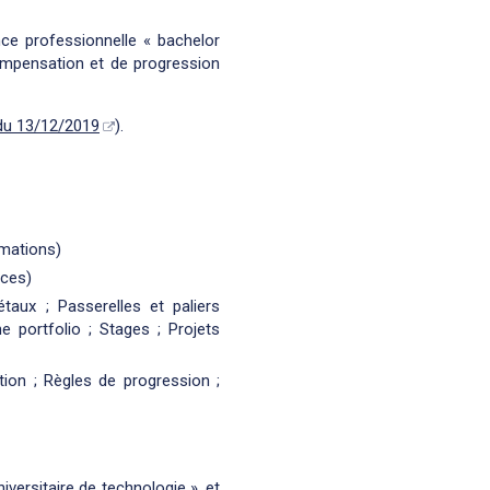
nce professionnelle « bachelor
compensation et de progression
 du 13/12/2019
).
rmations)
nces)
taux ; Passerelles et paliers
e portfolio ; Stages ; Projets
tion ; Règles de progression ;
versitaire de technologie », et