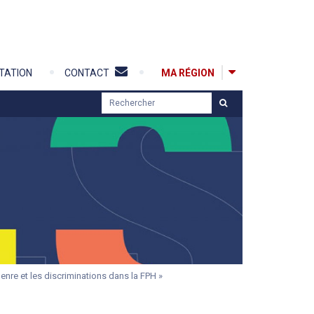
MA RÉGION
TATION
CONTACT
R
e
c
h
e
r
c
h
e
r
genre et les discriminations dans la FPH »