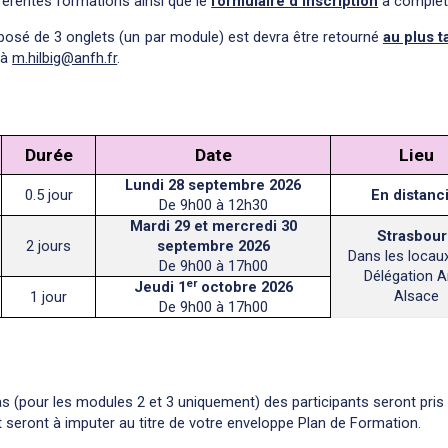
férentes formations ainsi que le
formulaire d’inscription
à complét
posé de 3 onglets (un par module) est devra être retourné
au plus t
à
m.hilbig@anfh.fr
.
Durée
Date
Lieu
Lundi 28 septembre 2026
0.5 jour
En distanci
De 9h00 à 12h30
Mardi 29 et mercredi 30
Strasbou
2 jours
septembre 2026
Dans les locaux
De 9h00 à 17h00
Délégation A
er
Jeudi 1
octobre 2026
Alsace
1 jour
De 9h00 à 17h00
as (pour les modules 2 et 3 uniquement) des participants seront pris
 seront à imputer au titre de votre enveloppe Plan de Formation.