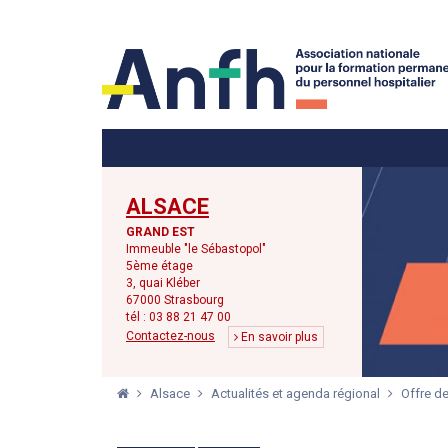
Menu principal
Menu secondaire
ALSACE
GRAND EST
Immeuble "le Sébastopol"
5ème étage
3, quai Kléber
67000 Strasbourg
tél : 03 88 21 47 00
Contactez-nous
En savoir plus
Alsace
Actualités et agenda régional
Offre de