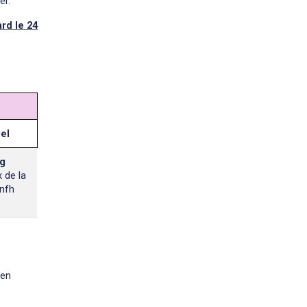
er.
ard le 24
el
rg
 de la
nfh
 en