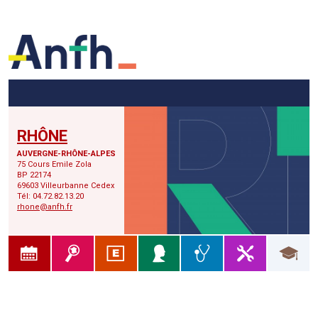
Menu principal
Menu secondaire
Contenu
RHÔNE
AUVERGNE-RHÔNE-ALPES
75 Cours Emile Zola
BP 22174
69603 Villeurbanne Cedex
Tél: 04.72.82.13.20
rhone@anfh.fr