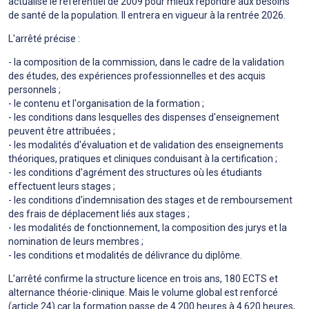
actualise le référentiel de 2009 pour mieux répondre aux besoins
de santé de la population. Il entrera en vigueur à la rentrée 2026.
L'arrêté précise :
- la composition de la commission, dans le cadre de la validation
des études, des expériences professionnelles et des acquis
personnels ;
- le contenu et l'organisation de la formation ;
- les conditions dans lesquelles des dispenses d'enseignement
peuvent être attribuées ;
- les modalités d'évaluation et de validation des enseignements
théoriques, pratiques et cliniques conduisant à la certification ;
- les conditions d'agrément des structures où les étudiants
effectuent leurs stages ;
- les conditions d'indemnisation des stages et de remboursement
des frais de déplacement liés aux stages ;
- les modalités de fonctionnement, la composition des jurys et la
nomination de leurs membres ;
- les conditions et modalités de délivrance du diplôme.
L’arrêté confirme la struc­ture licence en trois ans, 180 ECTS et
alter­nance théo­rie-cli­ni­que. Mais le volume global est ren­forcé
(article 24) car la for­ma­tion passe de 4.200 heures à 4.620 heures,