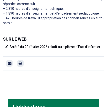
répar­ties comme suit :
– 2 310 heures d’ensei­gne­ment cli­ni­que ;
– 1 890 heures d’ensei­gne­ment et d’enca­dre­ment péda­go­gi­que ;
– 420 heures de tra­vail d’appro­pria­tion des connais­san­ces en auto­
no­mie.
SUR LE WEB
Arrêté du 20 février 2026 relatif au diplôme d'Etat d'infirmier