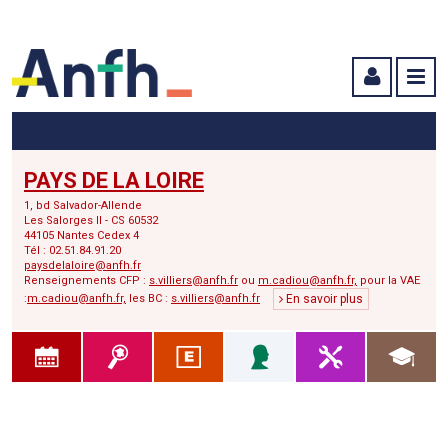
Menu principal
Menu secondaire
Contenu
PAYS DE LA LOIRE
1, bd Salvador-Allende
Les Salorges II - CS 60532
44105 Nantes Cedex 4
Tél : 02.51.84.91.20
paysdelaloire@anfh.fr
Renseignements CFP :
s.villiers@anfh.fr
ou
m.cadiou@anfh.fr,
pour la VAE
:
m.cadiou@anfh.fr,
les BC :
s.villiers@anfh.fr
En savoir plus