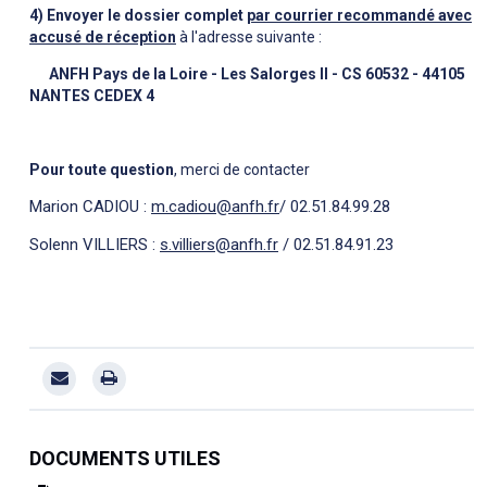
4)
Envoyer
le dossier complet
par courrier recommandé avec
accusé de réception
à l'adresse suivante :
ANFH Pays de la Loire - Les Salorges II - CS 60532 - 44105
NANTES CEDEX 4
Pour toute question
, merci de contacter
Marion CADIOU :
m.cadiou@anfh.fr
/ 02.51.84.99.28
Solenn VILLIERS :
s.villiers@anfh.fr
/ 02.51.84.91.23
DOCUMENTS UTILES