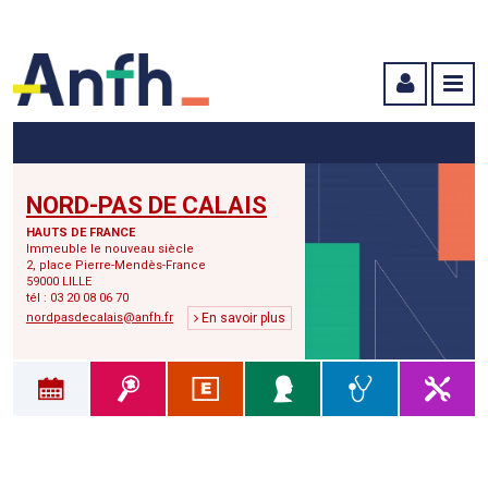
Menu principal
Menu secondaire
Contenu
NORD-PAS DE CALAIS
HAUTS DE FRANCE
Immeuble le nouveau siècle
2, place Pierre-Mendès-France
59000 LILLE
tél : 03 20 08 06 70
nordpasdecalais@anfh.fr
En savoir plus