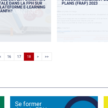
TALE DANS LA FPH SUR
PLANS (FRAP) 2023
PLATEFORME E-LEARNING
’ANFH !
<
16
17
18
>
>>
Se former