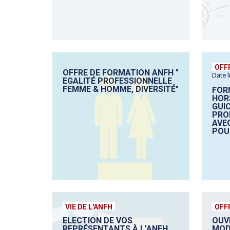
OFF
OFFRE DE FORMATION ANFH "
Date l
EGALITÉ PROFESSIONNELLE
FEMME & HOMME, DIVERSITÉ"
FOR
HORS
GUIC
PRO
AVE
POUR
VIE DE L'ANFH
OFF
ELECTION DE VOS
OUV
REPRÉSENTANTS À L’ANFH
MOD