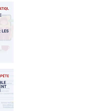
TIQUE
E
 LES
MPÉTENCES
BLE
ENT
N