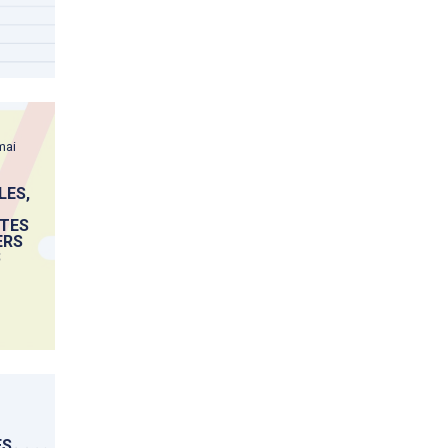
mai
LES,
ITES
ERS
3
ES