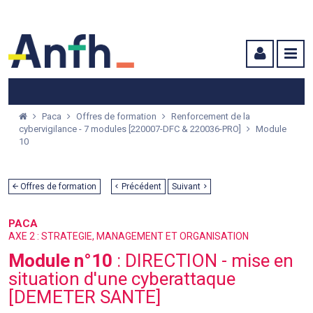
Menu principal
Menu secondaire
Contenu
Paca
Offres de formation
Renforcement de la
cybervigilance - 7 modules [220007-DFC & 220036-PRO]
Module
10
Offres de formation
Précédent
Suivant
PACA
AXE 2 : STRATEGIE, MANAGEMENT ET ORGANISATION
Module n°10
: DIRECTION - mise en
situation d'une cyberattaque
[DEMETER SANTE]