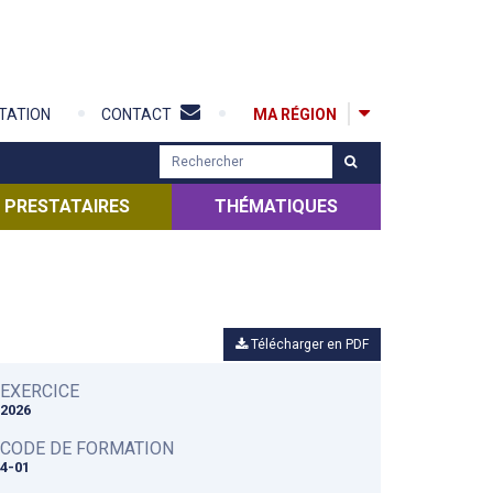
MA RÉGION
TATION
CONTACT
R
e
c
PRESTATAIRES
THÉMATIQUES
h
e
r
c
h
Télécharger en PDF
e
r
EXERCICE
2026
CODE DE FORMATION
4-01