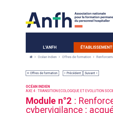
Menu principal
Menu secondaire
L'ANFH
ÉTABLISSEMENT
Océan Indien
Offres de formation
Renforceme
Offres de formation
Précédent
Suivant
OCÉAN INDIEN
AXE 4 : TRANSITION ECOLOGIQUE ET EVOLUTION SOC
Module n°2
: Renforc
cybervigilance : acqué