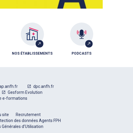
NOS ÉTABLISSEMENTS
PODCASTS
ap.anfh.fr
dpc.anfh.fr
Gesform Evolution
e e-formations
 site
Recrutement
tection des données Agents FPH
 Générales d’Utilisation