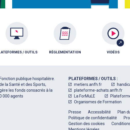
LATEFORMES / OUTILS
RÈGLEMENTATION
VIDÉOS
Fonction publique hospitalière.
PLATEFORMES / OUTILS :
de la Santé et des Sports,
metiers.anfh.fr
handic
 gère les fonds consacrés à la
plateforme-achats.anfh.fr
50 000 agents
La ForMuLE
Plateform
Organismes de Formation
Presse
Accessibilité
Plan du
Politique de confidentialité
Pro
Gestion des cookies
Conditions
Mentions légales