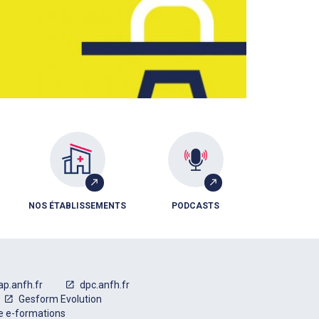
NOS ÉTABLISSEMENTS
PODCASTS
ap.anfh.fr
dpc.anfh.fr
Gesform Evolution
e e-formations