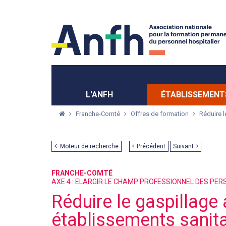
Menu principal
Menu secondaire
L'ANFH
ÉTABLISSEMENT
Franche-Comté
Offres de formation
Réduire l
Moteur de recherche
Précédent
Suivant
FRANCHE-COMTÉ
AXE 4 : ELARGIR LE CHAMP PROFESSIONNEL DES PE
Réduire le gaspillage 
établissements sanita