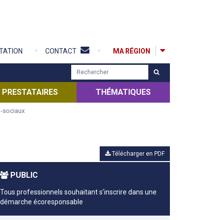
MA RÉGION
TATION
CONTACT
R
e
c
PRESTATAIRES
THÉMATIQUES
h
o-sociaux
e
r
c
h
Télécharger en PDF
e
r
PUBLIC
Tous professionnels souhaitant s’inscrire dans une
démarche écoresponsable