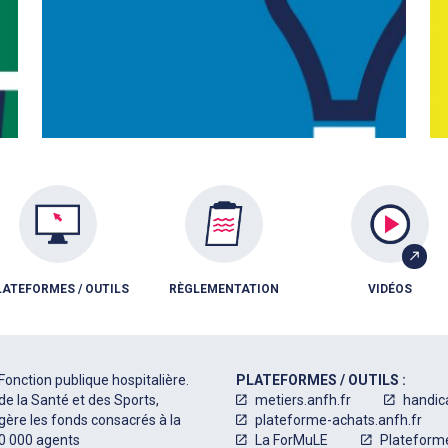
LATEFORMES / OUTILS
RÈGLEMENTATION
VIDÉOS
Fonction publique hospitalière.
PLATEFORMES / OUTILS :
de la Santé et des Sports,
metiers.anfh.fr
handic
 gère les fonds consacrés à la
plateforme-achats.anfh.fr
50 000 agents
La ForMuLE
Plateform