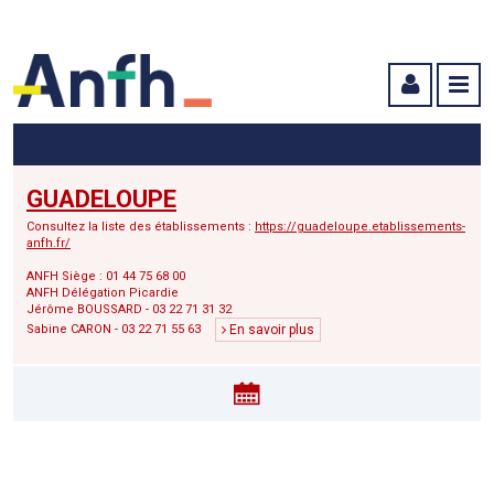
Menu principal
Menu secondaire
Contenu
GUADELOUPE
Consultez la liste des établissements :
https://guadeloupe.etablissements-
anfh.fr/
ANFH Siège : 01 44 75 68 00
ANFH Délégation Picardie
Jérôme BOUSSARD - 03 22 71 31 32
Sabine CARON - 03 22 71 55 63
En savoir plus