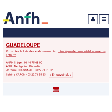
Menu principal
Menu secondaire
Contenu
GUADELOUPE
Consultez la liste des établissements :
https://guadeloupe.etablissements-
anfh.fr/
ANFH Siège : 01 44 75 68 00
ANFH Délégation Picardie
Jérôme BOUSSARD - 03 22 71 31 32
Sabine CARON - 03 22 71 55 63
En savoir plus