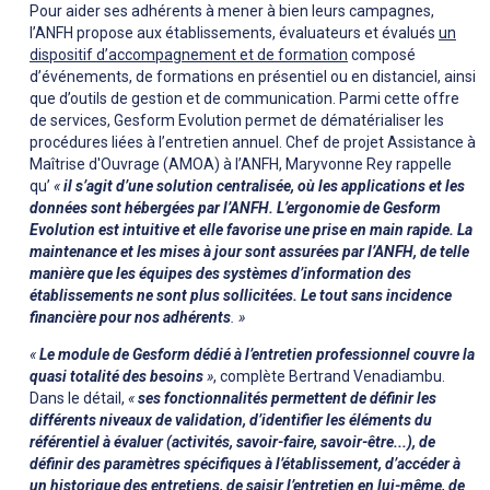
Pour aider ses adhérents à mener à bien leurs campagnes,
l’ANFH propose aux établissements, évaluateurs et évalués
un
dispositif d’accompagnement et de formation
composé
d’événements, de formations en présentiel ou en distanciel, ainsi
que d’outils de gestion et de communication. Parmi cette offre
de services, Gesform Evolution permet de dématérialiser les
procédures liées à l’entretien annuel. Chef de projet Assistance à
Maîtrise d'Ouvrage (AMOA) à l’ANFH, Maryvonne Rey rappelle
qu’
«
il s’agit d’une solution centralisée, où les applications et les
données sont hébergées par l’ANFH. L’ergonomie de Gesform
Evolution est intuitive et elle favorise une prise en main rapide. La
maintenance et les mises à jour sont assurées par l’ANFH, de telle
manière que les équipes des systèmes d’information des
établissements ne sont plus sollicitées. Le tout sans incidence
financière pour nos adhérents
. »
«
Le module de Gesform dédié à l’entretien professionnel couvre la
quasi totalité des besoins
»
, complète Bertrand Venadiambu.
Dans le détail,
«
ses fonctionnalités permettent de définir les
différents niveaux de validation, d’identifier les éléments du
référentiel à évaluer (activités, savoir-faire, savoir-être...), de
définir des paramètres spécifiques à l’établissement, d’accéder à
un historique des entretiens, de saisir l’entretien en lui-même, de