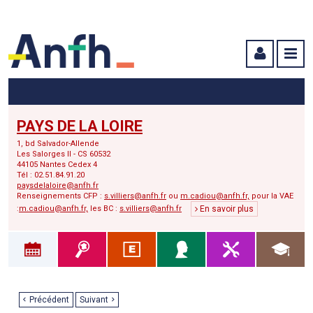
Menu principal
Menu secondaire
Contenu
PAYS DE LA LOIRE
1, bd Salvador-Allende
Les Salorges II - CS 60532
44105 Nantes Cedex 4
Tél : 02.51.84.91.20
paysdelaloire@anfh.fr
Renseignements CFP :
s.villiers@anfh.fr
ou
m.cadiou@anfh.fr,
pour la VAE
:
m.cadiou@anfh.fr,
les BC :
s.villiers@anfh.fr
En savoir plus
Précédent
Suivant