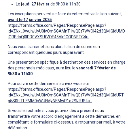
Le
jeudi 27 février
de 9h30 à 11h30
Les inscriptions peuvent se faire directement via le lien suivant,
avant le 17 janvier 2025
:
https://forms.office.com/Pages/ResponsePage.aspx?
id=ZNx_9wuIwUyU0ivOmSGAMnT1wQEt7WVOl42d3QMiGldUMD
lQREdaQ0lPR0VXSUtVOE45Vk9CODNETC4u
Nous vous transmettrons alors le lien de connexion
correspondant quelques jours auparavant.
Une présentation spécifique à destination des services en charge
des personnels médicaux, aura lieu le
vendredi 7 février de
9h30 à 11h30
.
Pour suivre cette dernière, inscrivez-vous sur :
https://forms.office.com/Pages/ResponsePage.aspx?
id=ZNx_9wuIwUyU0ivOmSGAMnT1wQEt7WVOl42d3QMiGldURT
g5S0hITUFMM0pWUFMyNEMwR1o2SlJIUS4u
Si vous le souhaitez, vous pouvez dès à présent nous
transmettre votre accord d’engagement à cette démarche, en
complétant le formulaire ci-dessous, à retourner par mail, à votre
délégation.