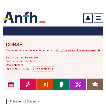
Menu principal
Menu secondaire
Contenu
CORSE
Consultez la liste des établissements :
https://corse.etablissements-anfh.fr
Bât. C - parc du Belvédère
avenue de la Libération
20000 Ajaccio
tél. : 04 95 21 42 66
En savoir plus
Précédent
Suivant