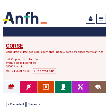
Menu principal
Menu secondaire
Contenu
CORSE
Consultez la liste des établissements :
https://corse.etablissements-anfh.fr
Bât. C - parc du Belvédère
avenue de la Libération
20000 Ajaccio
tél. : 04 95 21 42 66
En savoir plus
Précédent
Suivant