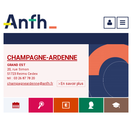
Menu principal
Menu secondaire
Contenu
CHAMPAGNE-ARDENNE
GRAND EST
20, rue Simon
51723 Reims Cedex
tél : 03 26 87 78 20
champagneardenne@anfh.fr
En savoir plus