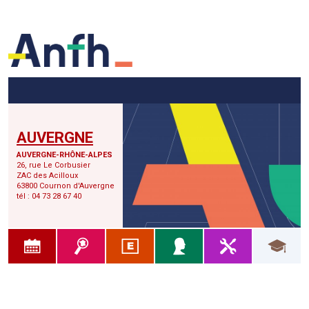
Menu principal
Menu secondaire
Contenu
AUVERGNE
AUVERGNE-RHÔNE-ALPES
26, rue Le Corbusier
ZAC des Acilloux
63800 Cournon d'Auvergne
tél : 04 73 28 67 40