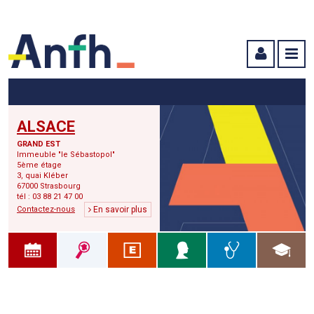
Menu principal
Menu secondaire
Contenu
ALSACE
GRAND EST
Immeuble "le Sébastopol"
5ème étage
3, quai Kléber
67000 Strasbourg
tél : 03 88 21 47 00
Contactez-nous
En savoir plus